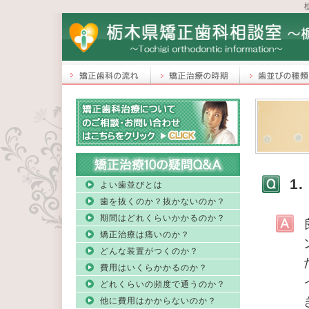
1
よい歯並びとは
歯を抜くのか？抜かないのか？
期間はどれくらいかかるのか？
矯正治療は痛いのか？
どんな装置がつくのか？
費用はいくらかかるのか？
どれくらいの頻度で通うのか？
他に費用はかからないのか？