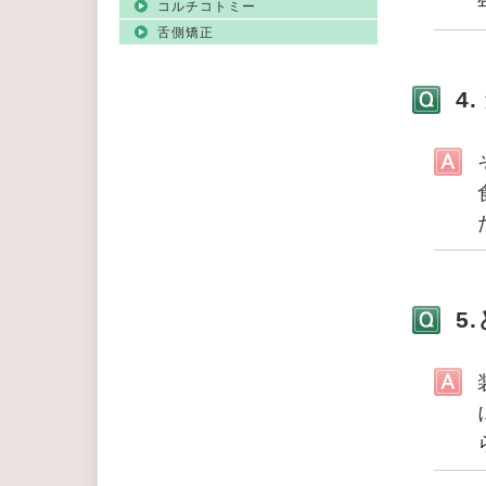
コルチコトミー
舌側矯正
4
5